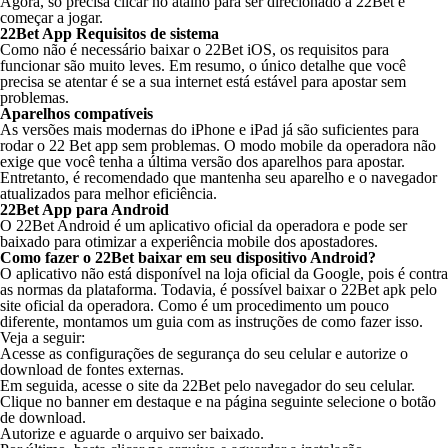
Agora, só precisa clicar no atalho para ser direcionado à 22Bet e
começar a jogar.
22Bet App Requisitos de sistema
Como não é necessário baixar o 22Bet iOS, os requisitos para
funcionar são muito leves. Em resumo, o único detalhe que você
precisa se atentar é se a sua internet está estável para apostar sem
problemas.
Aparelhos compatíveis
As versões mais modernas do iPhone e iPad já são suficientes para
rodar o 22 Bet app sem problemas. O modo mobile da operadora não
exige que você tenha a última versão dos aparelhos para apostar.
Entretanto, é recomendado que mantenha seu aparelho e o navegador
atualizados para melhor eficiência.
22Bet App para Android
O 22Bet Android é um aplicativo oficial da operadora e pode ser
baixado para otimizar a experiência mobile dos apostadores.
Como fazer o 22Bet baixar em seu dispositivo Android?
O aplicativo não está disponível na loja oficial da Google, pois é contra
as normas da plataforma. Todavia, é possível baixar o 22Bet apk pelo
site oficial da operadora. Como é um procedimento um pouco
diferente, montamos um guia com as instruções de como fazer isso.
Veja a seguir:
Acesse as configurações de segurança do seu celular e autorize o
download de fontes externas.
Em seguida, acesse o site da 22Bet pelo navegador do seu celular.
Clique no banner em destaque e na página seguinte selecione o botão
de download.
Autorize e aguarde o arquivo ser baixado.