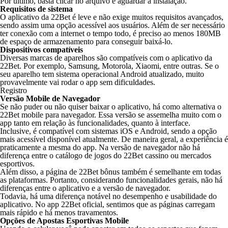
Por último, basta clicar no arquivo e aguardar a instalação.
Requisitos de sistema
O aplicativo da 22Bet é leve e não exige muitos requisitos avançados,
sendo assim uma opção acessível aos usuários. Além de ser necessário
ter conexão com a internet o tempo todo, é preciso ao menos 180MB
de espaço de armazenamento para conseguir baixá-lo.
Dispositivos compatíveis
Diversas marcas de aparelhos são compatíveis com o aplicativo da
22Bet. Por exemplo, Samsung, Motorola, Xiaomi, entre outras. Se o
seu aparelho tem sistema operacional Android atualizado, muito
provavelmente vai rodar o app sem dificuldades.
Registro
Versão Mobile de Navegador
Se não puder ou não quiser baixar o aplicativo, há como alternativa o
22Bet mobile para navegador. Essa versão se assemelha muito com o
app tanto em relação às funcionalidades, quanto à interface.
Inclusive, é compatível com sistemas iOS e Android, sendo a opção
mais acessível disponível atualmente. De maneira geral, a experiência é
praticamente a mesma do app. Na versão de navegador não há
diferença entre o catálogo de jogos do
22Bet cassino
ou mercados
esportivos.
Além disso, a página de
22Bet bônus
também é semelhante em todas
as plataformas. Portanto, considerando funcionalidades gerais, não há
diferenças entre o aplicativo e a versão de navegador.
Todavia, há uma diferença notável no desempenho e usabilidade do
aplicativo. No app 22Bet oficial, sentimos que as páginas carregam
mais rápido e há menos travamentos.
Opções de Apostas Esportivas Mobile