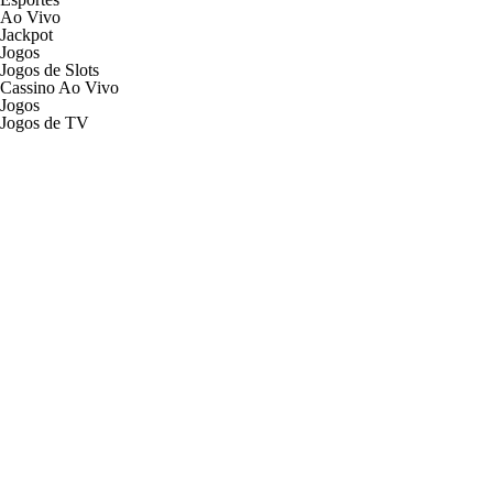
Ao Vivo
Jackpot
Jogos
Jogos de Slots
Cassino Ao Vivo
Jogos
Jogos de TV