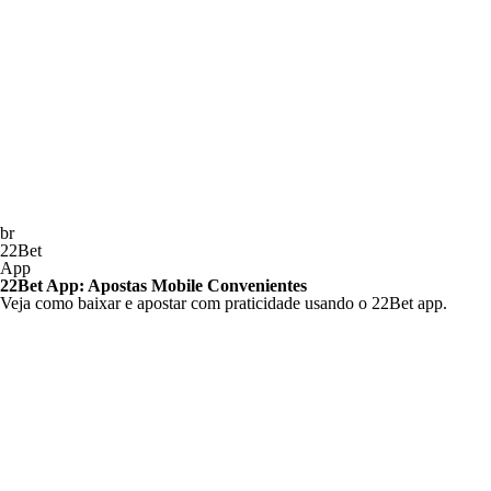
br
22Bet
App
22Bet App: Apostas Mobile Convenientes
Veja como baixar e apostar com praticidade usando o 22Bet app.