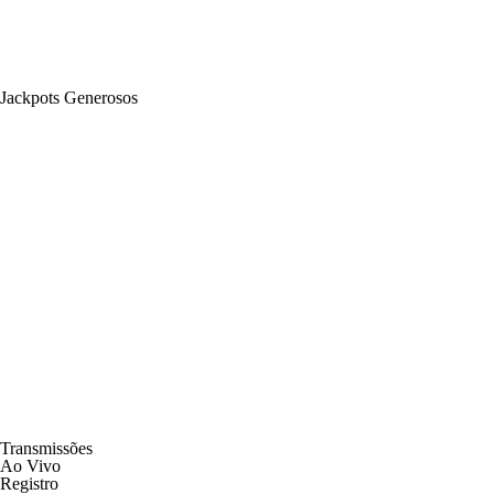
Jackpots Generosos
Transmissões
Ao Vivo
Registro