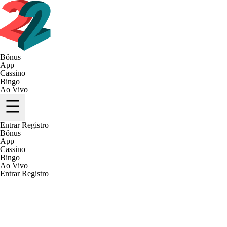
Bônus
App
Cassino
Bingo
Ao Vivo
Entrar
Registro
Bônus
App
Cassino
Bingo
Ao Vivo
Entrar
Registro