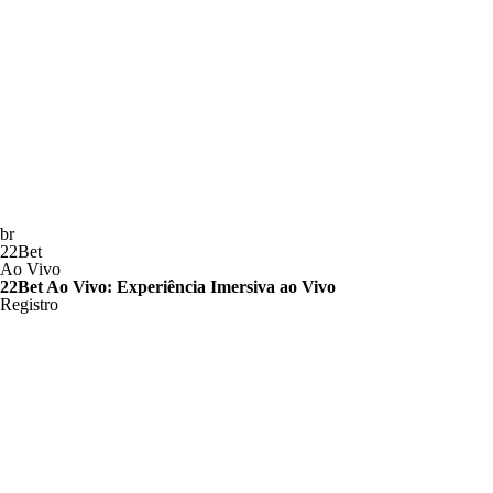
br
22Bet
Ao Vivo
22Bet Ao Vivo: Experiência Imersiva ao Vivo
Registro