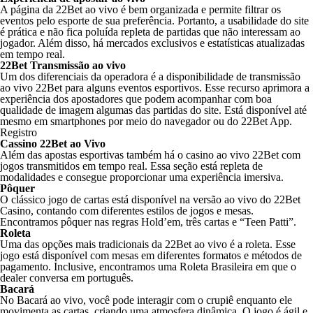
A página da 22Bet ao vivo é bem organizada e permite filtrar os
eventos pelo esporte de sua preferência. Portanto, a usabilidade do site
é prática e não fica poluída repleta de partidas que não interessam ao
jogador. Além disso, há mercados exclusivos e estatísticas atualizadas
em tempo real.
22Bet Transmissão ao vivo
Um dos diferenciais da operadora é a disponibilidade de transmissão
ao vivo 22Bet para alguns eventos esportivos. Esse recurso aprimora a
experiência dos apostadores que podem acompanhar com boa
qualidade de imagem algumas das partidas do site. Está disponível até
mesmo em smartphones por meio do navegador ou do
22Bet App
.
Registro
Cassino 22Bet ao Vivo
Além das apostas esportivas também há o casino ao vivo 22Bet com
jogos transmitidos em tempo real. Essa seção está repleta de
modalidades e consegue proporcionar uma experiência imersiva.
Pôquer
O clássico jogo de cartas está disponível na versão ao vivo do
22Bet
Casino
, contando com diferentes estilos de jogos e mesas.
Encontramos pôquer nas regras Hold’em, três cartas e “Teen Patti”.
Roleta
Uma das opções mais tradicionais da 22Bet ao vivo é a roleta. Esse
jogo está disponível com mesas em diferentes formatos e métodos de
pagamento. Inclusive, encontramos uma Roleta Brasileira em que o
dealer conversa em português.
Bacará
No Bacará ao vivo, você pode interagir com o crupiê enquanto ele
movimenta as cartas, criando uma atmosfera dinâmica. O jogo é ágil e