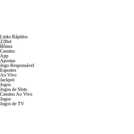
Links Rápidos
22Bet
Bônus
Cassino
App
Apostas
Jogo Responsável
Esportes
Ao Vivo
Jackpot
Jogos
Jogos de Slots
Cassino Ao Vivo
Jogos
Jogos de TV