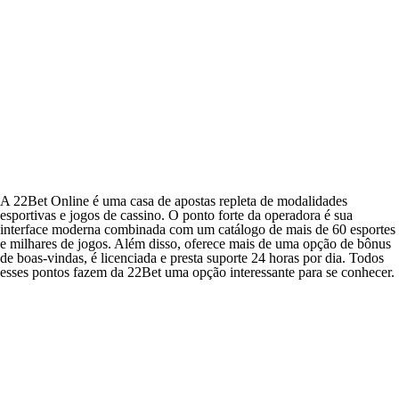
A 22Bet Online é uma casa de apostas repleta de modalidades
esportivas e jogos de cassino. O ponto forte da operadora é sua
interface moderna combinada com um catálogo de mais de 60 esportes
e milhares de jogos. Além disso, oferece mais de uma opção de bônus
de boas-vindas, é licenciada e presta suporte 24 horas por dia. Todos
esses pontos fazem da 22Bet uma opção interessante para se conhecer.